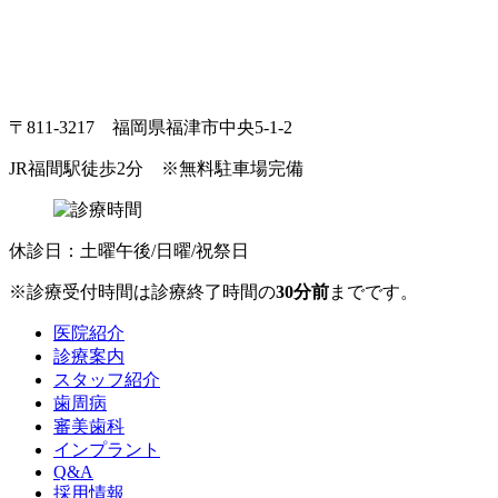
〒811-3217 福岡県福津市中央5-1-2
JR福間駅徒歩2分
※無料駐車場完備
休診日：土曜午後/日曜/祝祭日
※診療受付時間は診療終了時間の
30分前
までです。
医院紹介
診療案内
スタッフ紹介
歯周病
審美歯科
インプラント
Q&A
採用情報